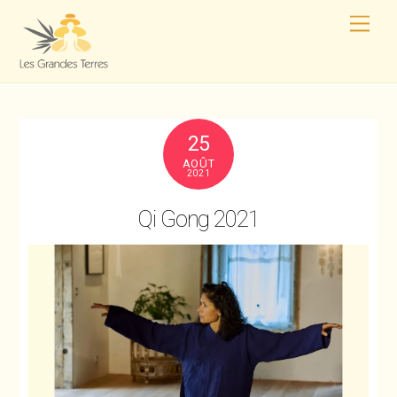
25
AOÛT
2021
Qi Gong 2021