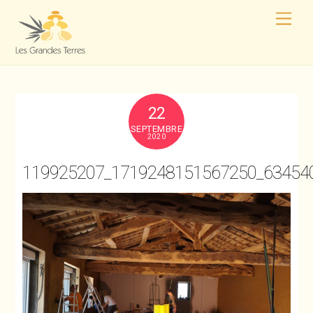
22
SEPTEMBRE
2020
119925207_1719248151567250_63454