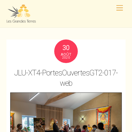
30
AOÛT
2020
JLU-XT4-PortesOuvertesGT2-017-
web