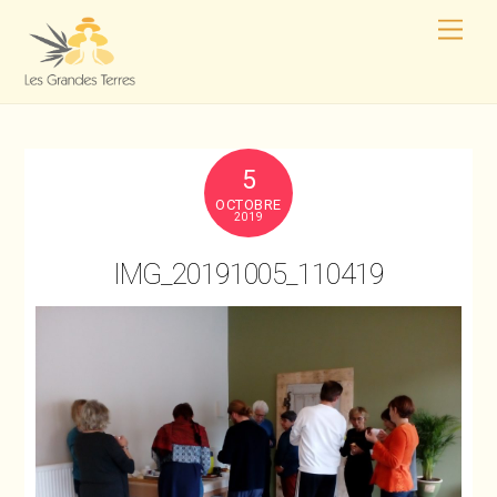
5
OCTOBRE
2019
IMG_20191005_110419