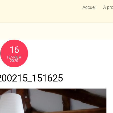
Accueil
A pr
16
FÉVRIER
2020
200215_151625