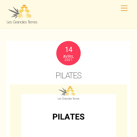
14
AVRIL
2021
PILATES