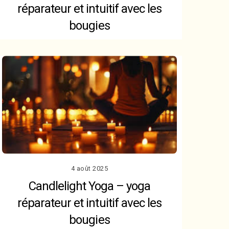
réparateur et intuitif avec les
bougies
4 août 2025
Candlelight Yoga – yoga
réparateur et intuitif avec les
bougies