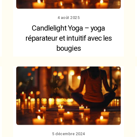
4 août 2025
Candlelight Yoga – yoga
réparateur et intuitif avec les
bougies
5 décembre 2024