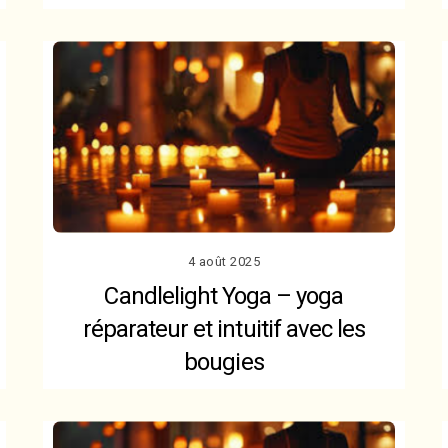
4 août 2025
Candlelight Yoga – yoga
réparateur et intuitif avec les
bougies