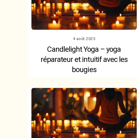
4 août 2025
Candlelight Yoga – yoga
réparateur et intuitif avec les
bougies