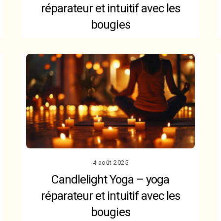
réparateur et intuitif avec les
bougies
4 août 2025
Candlelight Yoga – yoga
réparateur et intuitif avec les
bougies