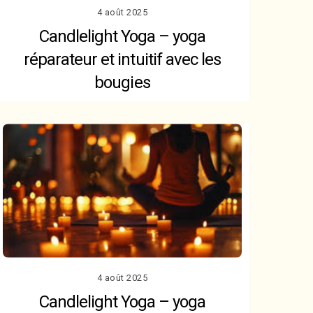
4 août 2025
Candlelight Yoga – yoga
réparateur et intuitif avec les
bougies
4 août 2025
Candlelight Yoga – yoga