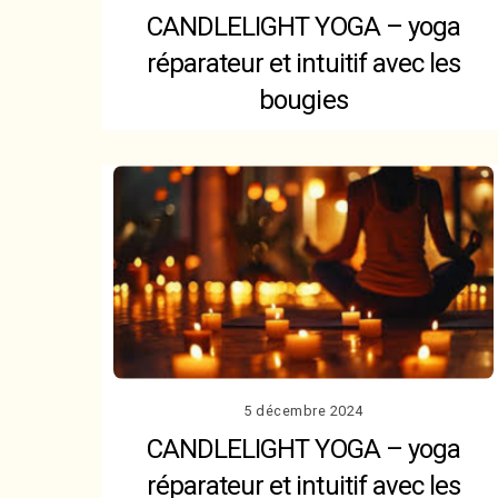
CANDLELIGHT YOGA – yoga
réparateur et intuitif avec les
bougies
5 décembre 2024
CANDLELIGHT YOGA – yoga
réparateur et intuitif avec les