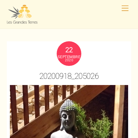
22
SEPTEMBRE
2020
20200918_205026