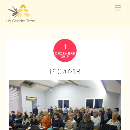
1
DÉCEMBRE
2019
P1070218