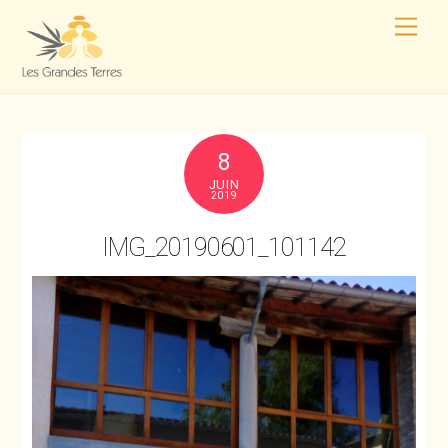
8
JUIN
2019
IMG_20190601_101142